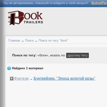
Вы не авторизованы, пожалуйста войдите в свой аккаунт!
Войти/Ре
Главная
→
Поиск
→
Поиск по тегу "боги"
Поиск по тегу:
«боги», искать по
другому тегу
Найдено 1 материал
Фэнтези
Буктрейлер. "Эпоха золотой розы"
→