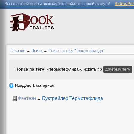
Вы не авторизованы, пожалуйста войдите в свой аккаунт!
Войти/Ре
Главная
→
Поиск
→
Поиск по тегу "термотефлида"
Поиск по тегу:
«термотефлида», искать по
другому тегу
Найдено 1 материал
Фэнтези
Буктрейлер Термотефлида
→