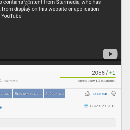
2056
/
+1
 1 подписчик
ролик всем (1) нравится!
ваться
Выключить свет
Добавить в
нравится
12 ноября 2015
е