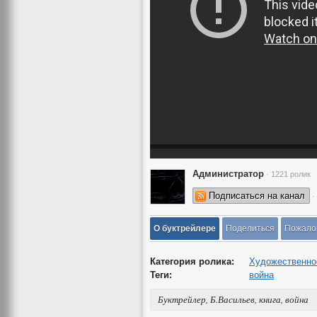
Администратор
· 1221 ролик
Подписаться на канал
·
О буктрейлере
Поделиться
Пожало
Категория ролика:
Художественно
Теги:
война
Буктрейлер, Б.Васильев, книга, война