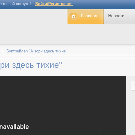
е в свой аккаунт!
Войти/Регистрация
Главная
Новости
→
Буктрейлер "А зори здесь тихие"
ри здесь тихие"
п