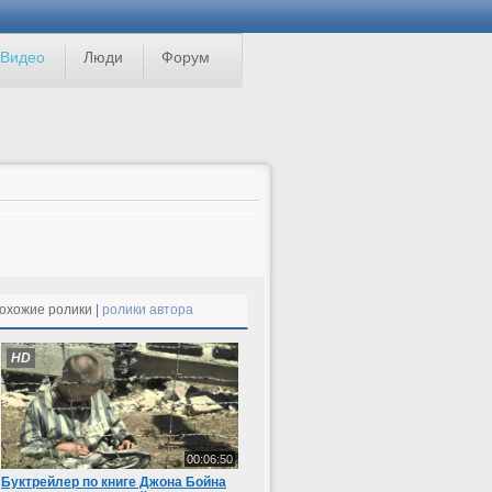
Видео
Люди
Форум
охожие ролики |
ролики автора
HD
00:06:50
Буктрейлер по книге Джона Бойна