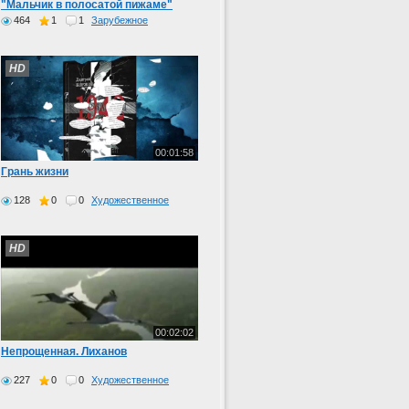
"Мальчик в полосатой пижаме"
464
1
1
Зарубежное
HD
00:01:58
Грань жизни
128
0
0
Художественное
HD
00:02:02
Непрощенная. Лиханов
227
0
0
Художественное