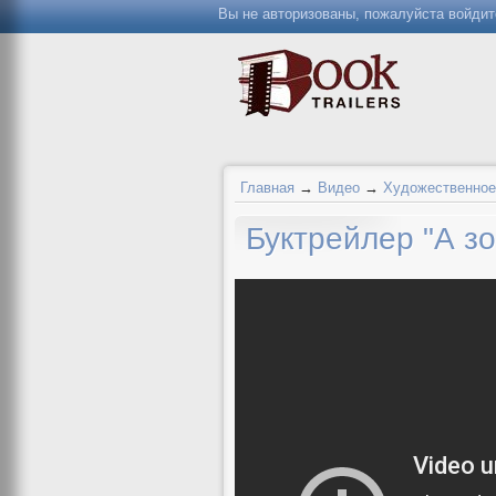
Вы не авторизованы, пожалуйста войдит
Главная
→
Видео
→
Художественное
Буктрейлер "А зо