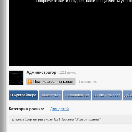
Попробуйте зайти позднее, наши специалисты уже р
Администратор
· 1221 ролик
Подписаться на канал
· 1 подписчик
О буктрейлере
Поделиться
Пожаловаться
Выключить свет
Доба
Категория ролика:
Для детей
Буктрейлер по рассказу Н.Н. Носова "Живая шляпа"