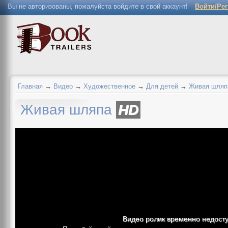
Вы не авторизованы, пожалуйста войдите в свой аккаунт!
Войти/Ре
Главная
→
Видео
→
Художественное
→
Для детей
→
Живая шляп
Живая шляпа
HD
Видео ролик временно недост