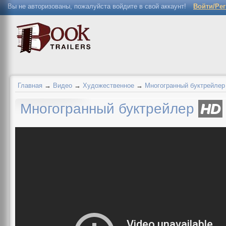
Вы не авторизованы, пожалуйста войдите в свой аккаунт!
Войти/Ре
Главная
→
Видео
→
Художественное
→
Многогранный буктрейлер
Многогранный буктрейлер
HD