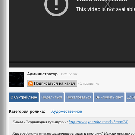
Администратор
· 1221 ролик
Подписаться на канал
· 1 подписчик
О буктрейлере
Поделиться
Пожаловаться
Выключить свет
Доба
Категория ролика:
Художественное
Канал «Территория культуры»:
http://www.youtube.com/kubantvTK
Как соединить вместе литературу, кино и рекламу? Нужно просто с