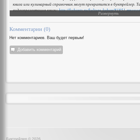
книга или кулинарный справочник могут превратится в буктрейлер. Т
видеопрезентация книги:
http://kubantv.ru/kultura-kuban/81851-mnogog
Развернуть
Об этой и других новостях подробнее на нашем сайте:
http://kubantv.r
Комментарии (
0
)
Нет комментариев. Ваш будет первым!
Добавить комментарий
Буктрейлер © 2026