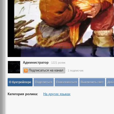
Администратор
· 1221 ролик
Подписаться на канал
· 1 подписчик
О буктрейлере
Поделиться
Пожаловаться
Выключить свет
Доба
Категория ролика:
На других языках