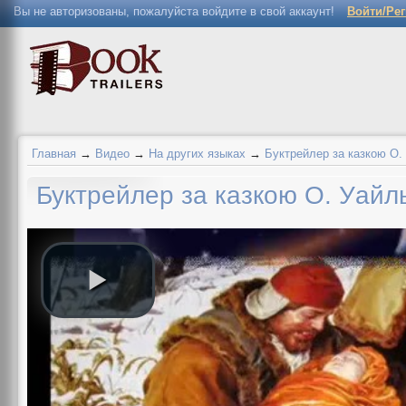
Вы не авторизованы, пожалуйста войдите в свой аккаунт!
Войти/Ре
Главная
→
Видео
→
На других языках
→
Буктрейлер за казкою О.
Буктрейлер за казкою О. Уайль