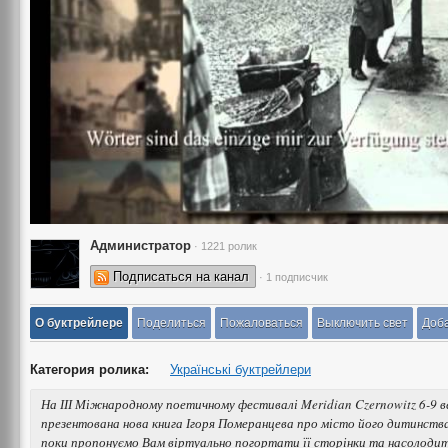
Администратор
· 1221 ролик
Подписаться на канал
· 1 подписчик
О буктрейлере
Поделиться
Пожаловаться
Выключить свет
Доба
Категория ролика:
Українські буктрейлери
На ІІІ Міжнародному поетичному фестивалі Meridian Czernowitz 6-9 в
презентована нова книга Ігоря Померанцева про місто його дитинства 
поки пропонуємо Вам віртуально погортати її сторінки та насолодит