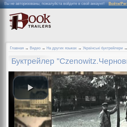
Вы не авторизованы, пожалуйста войдите в свой аккаунт!
Войти/Ре
Главная
→
Видео
→
На других языках
→
Українські буктрейлери
Буктрейлер "Czenowitz.Чернов