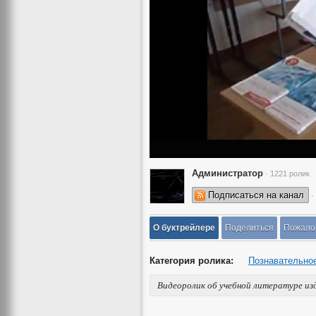
Администратор
· 1221 ролик
Подписаться на канал
·
О буктрейлере
Поделиться
Пожало
Категория ролика:
Познавательно
Видеоролик об учебной литературе и