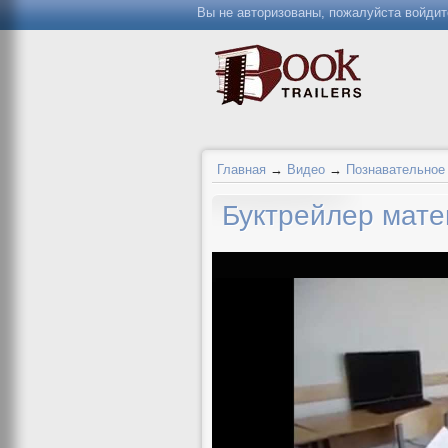
Вы не авторизованы, пожалуйста войдит
Главная
→
Видео
→
Познавательное
Буктрейлер мат