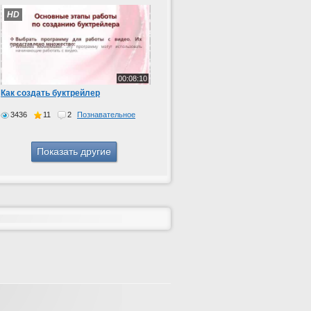
HD
00:08:10
Как создать буктрейлер
3436
11
2
Познавательное