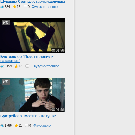
Шукшина Солнце, старик и девушка
534
15
0
Художественное
HD
00:01:56
Буктрейлер "Преступление и
наказание"
6159
13
0
Художественное
HD
00:01:56
Буктрейлер "Москва - Петушки"
1766
11
0
Философия