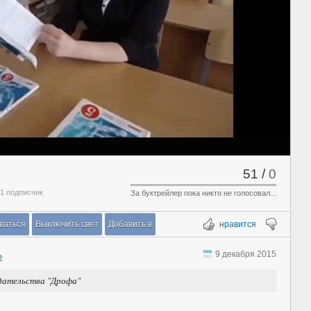
51
/
0
 1 подписчик
За буктрейлер пока никто не голосовал...
ваться
Выключить свет
Добавить в
нравится
9 декабря 2015
е
здательства "Дрофа"