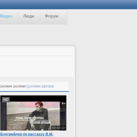
Видео
Люди
Форум
охожие ролики |
ролики автора
HD
00:03:10
Буктрейлер по рассказу В.М.