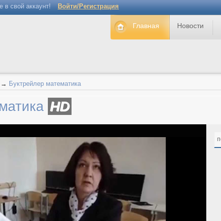
е в свой аккаунт!
Войти/Регистрация
Главная
Новости
→
Буктрейлер математика
ематика
HD
п