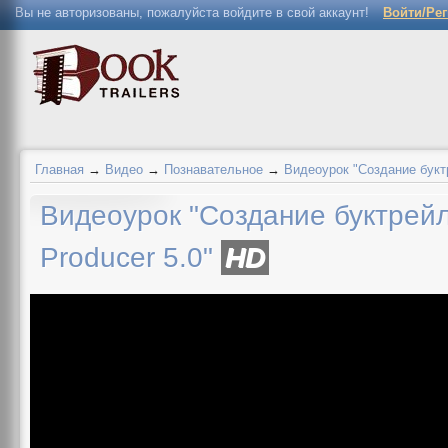
Вы не авторизованы, пожалуйста войдите в свой аккаунт!
Войти/Ре
Главная
→
Видео
→
Познавательное
→
Видеоурок "Создание букт
Видеоурок "Создание буктрей
Producer 5.0"
HD