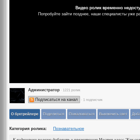
Видео ролик временно недост
Попробуйте зайти позднее, наши специалисты уже р
Администратор
· 1221 ролик
Подписаться на канал
· 1 подписчик
О буктрейлере
Поделиться
Пожаловаться
Выключить свет
Доба
Категория ролика:
Познавательное
К видеоуроку полезно добавить и презентацию Мастер-класс "Как со