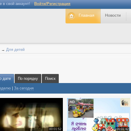
е в свой аккаунт!
Войти/Регистрация
Главная
Новости
→
Для детей
о дате
По порядку
Поиск
неделю
|
За сегодня
HD
00:01:52
00:01:42