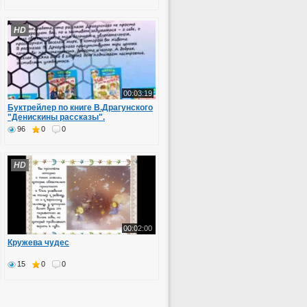
HD
00:03:19
Буктрейлер по книге В.Драгунского
"Денискины рассказы".
96
0
0
HD
00:02:00
Кружева чудес
15
0
0