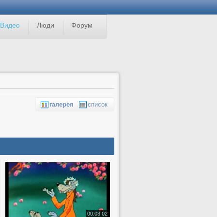
Видео
Люди
Форум
галерея
список
00:03:02