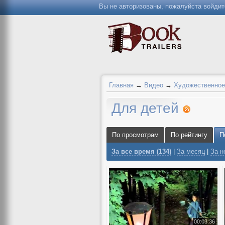
Вы не авторизованы, пожалуйста войдит
Главная
→
Видео
→
Художественное
Для детей
По просмотрам
По рейтингу
П
За все время (134)
|
За месяц
|
За 
00:03:36