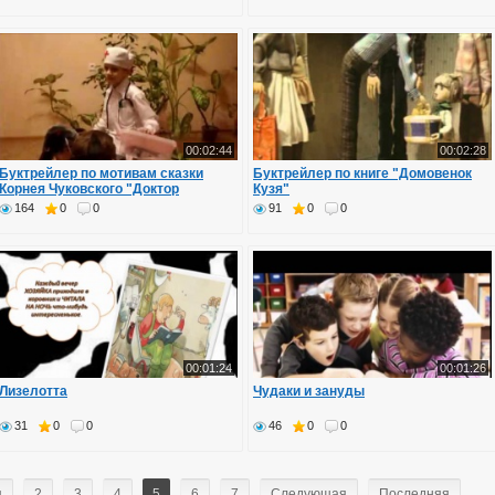
00:02:44
00:02:28
Буктрейлер по мотивам сказки
Буктрейлер по книге "Домовенок
Корнея Чуковского "Доктор
Кузя"
Айболит"
164
0
0
91
0
0
00:01:24
00:01:26
Лизелотта
Чудаки и зануды
31
0
0
46
0
0
я
2
3
4
5
6
7
Следующая
Последняя