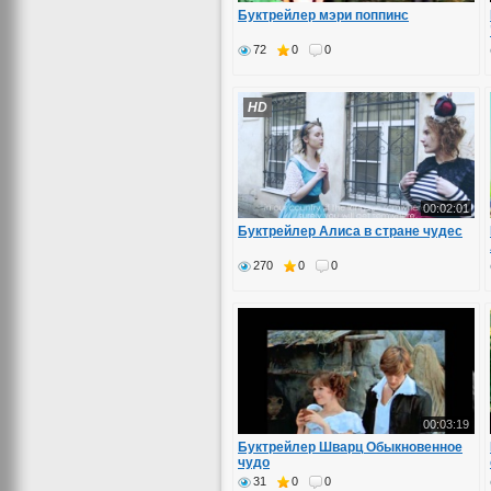
Буктрейлер мэри поппинс
72
0
0
HD
00:02:01
Буктрейлер Алиса в стране чудес
270
0
0
00:03:19
Буктрейлер Шварц Обыкновенное
чудо
31
0
0