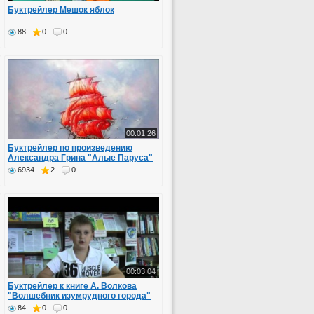
Буктрейлер Мешок яблок
88
0
0
00:01:26
Буктрейлер по произведению
Александра Грина "Алые Паруса"
6934
2
0
00:03:04
Буктрейлер к книге А. Волкова
"Волшебник изумрудного города"
84
0
0