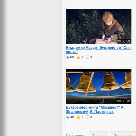
00:06:59
Владимир Мазур - буктрейлер "Сын
полка"
60
0
0
00:03:10
Буктрейлер книга "Москвест" А.
Жвалевский, Е. Пастернак
38
0
0
Страницы:
Первая
Предыдуща