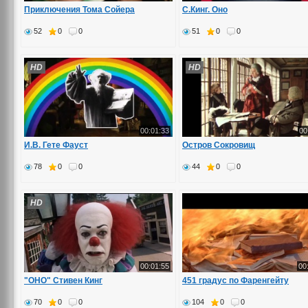
Приключения Тома Сойера
С.Кинг. Оно
52
0
0
51
0
0
HD
HD
00:01:33
00
И.В. Гете Фауст
Остров Сокровищ
78
0
0
44
0
0
HD
00:01:55
00
"ОНО" Стивен Кинг
451 градус по Фаренгейту
70
0
0
104
0
0