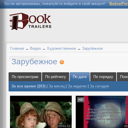
Вы не авторизованы, пожалуйста войдите в свой аккаунт!
Войти/Ре
Главная
→
Видео
→
Художественное
→
Зарубежное
Зарубежное
По просмотрам
По рейтингу
По дате
По порядку
Пои
За все время (203)
|
За месяц
|
За неделю
|
За сегодня
HD
00:01:53
00