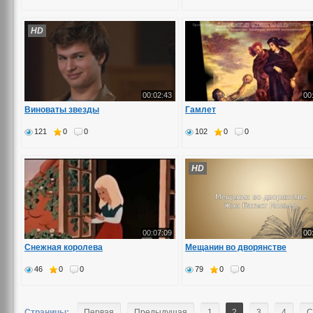
HD
00:02:43
00
Виноваты звезды
Гамлет
121
0
0
102
0
0
HD
00:07:09
00
Снежная королева
Мещанин во дворянстве
46
0
0
79
0
0
Страницы:
Первая
Предыдущая
1
2
3
4
С