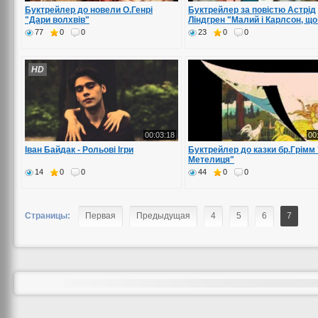
Буктрейлер до новели О.Генрі
Буктрейлер за повістю Астрід
"Дари волхвів"
Ліндгрен "Малий і Карлсон, щ
на даху"
77
0
0
23
0
0
HD
00:03:18
00
Іван Байдак - Рольові Ігри
Буктрейлер до казки бр.Грімм 
Метелиця"
14
0
0
44
0
0
Страницы:
Первая
Предыдущая
4
5
6
7