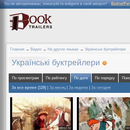
Вы не авторизованы, пожалуйста войдите в свой аккаунт!
Войти/Ре
Главная
→
Видео
→
На других языках
→
Українські буктрейлери
Українські буктрейлери
По просмотрам
По рейтингу
По дате
По порядку
Пои
За все время (128)
|
За месяц
|
За неделю
|
За сегодня
00:02:32
00