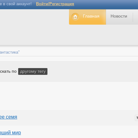
е в свой аккаунт!
Войти/Регистрация
Главная
Новости
антастика"
скать по
другому тегу
е семя
ющий мир