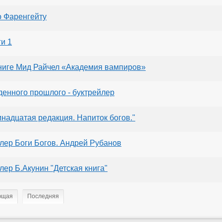
о Фаренгейту
и 1
книге Мид Райчел «Академия вампиров»
денного прошлого - буктрейлер
инадцатая редакция. Напиток богов."
лер Боги Богов. Андрей Рубанов
лер Б.Акунин "Детская книга"
ющая
Последняя