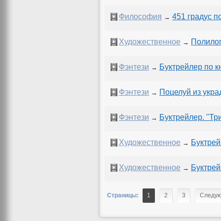
Философия
451 градус п
→
Художественное
Полилог
→
Фэнтези
Буктрейлер по 
→
Фэнтези
Поцелуй из укра
→
Фэнтези
Буктрейлер. "Тр
→
Художественное
Буктрей
→
Художественное
Буктрей
→
Страницы:
1
2
3
Следу