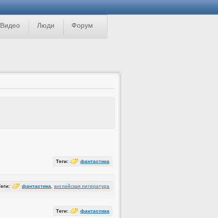
Видео
Люди
Форум
Теги:
фантастика
Теги:
фантастика
,
английская литература
Теги:
фантастика