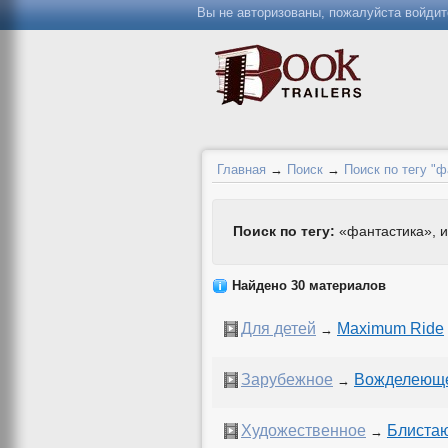
Вы не авторизованы, пожалуйста войдит
Главная
→
Поиск
→
Поиск по тегу "ф
Поиск по тегу:
«фантастика», и
Найдено 30 материалов
Для детей
Maximum Ride
→
Зарубежное
Вожделеюще
→
Художественное
Блиста
→