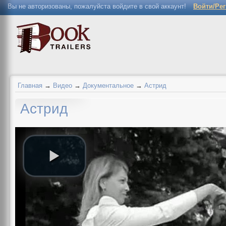
Вы не авторизованы, пожалуйста войдите в свой аккаунт!
Войти/Ре
Главная
→
Видео
→
Документальное
→
Астрид
Астрид