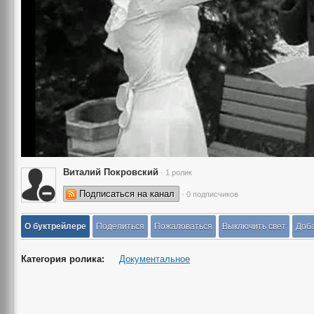
Виталий Покровский
· 1 ролик
Подписаться на канал
· 0 подписчиков
О буктрейлере
Поделиться
Пожаловаться
Выключить свет
Доба
Категория ролика:
Документальное