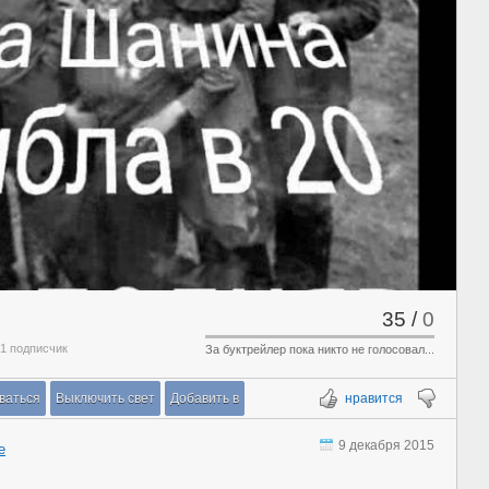
35
/
0
 1 подписчик
За буктрейлер пока никто не голосовал...
ваться
Выключить свет
Добавить в
нравится
9 декабря 2015
е