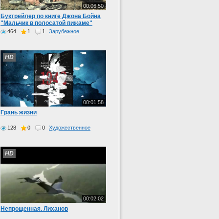
00:06:50
Буктрейлер по книге Джона Бойна
"Мальчик в полосатой пижаме"
464
1
1
Зарубежное
HD
00:01:58
Грань жизни
128
0
0
Художественное
HD
00:02:02
Непрощенная. Лиханов