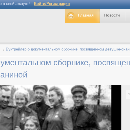
е в свой аккаунт!
Войти/Регистрация
Главная
Новости
→
Буктрейлер о документальном сборнике, посвященном девушке-снай
кументальном сборнике, посвяще
Шаниной
п