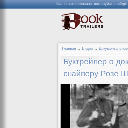
Вы не авторизованы, пожалуйста войдит
Главная
→
Видео
→
Документальное
Буктрейлер о до
снайперу Розе 