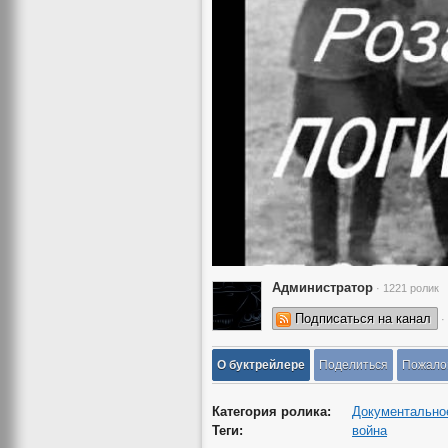
Администратор
· 1221 ролик
Подписаться на канал
·
О буктрейлере
Поделиться
Пожало
Категория ролика:
Документально
Теги:
война