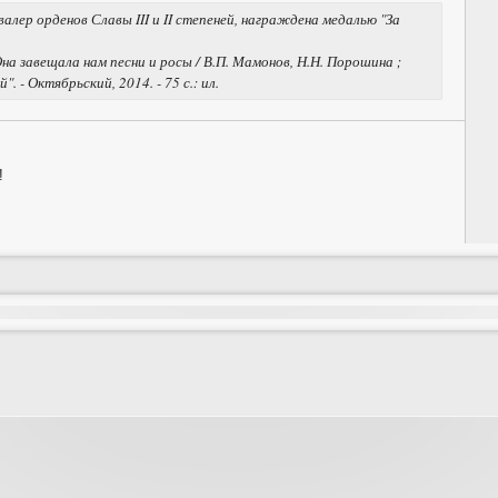
валер орденов Славы III и II степеней, награждена медалью "За
на завещала нам песни и росы / В.П. Мамонов, Н.Н. Порошина ;
 - Октябрьский, 2014. - 75 с.: ил.
!