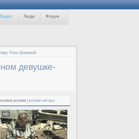
Видео
Люди
Форум
перу Розе Шаниной
нном девушке-
охожие ролики |
ролики автора
HD