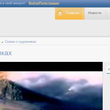
е в свой аккаунт!
Войти/Регистрация
Главная
Новости
→
Сказки о художниках
иках
п