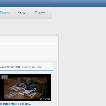
Видео
Люди
Форум
охожие ролики |
ролики автора
HD
00:02:01
В мире много сказок...