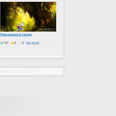
00:02:17
Приглашаю в сказку
707
0
0
Для детей