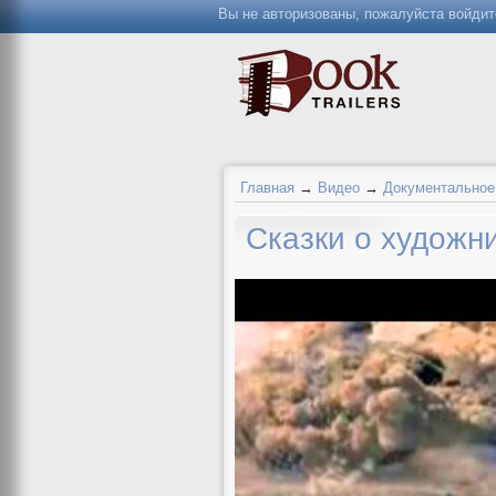
Вы не авторизованы, пожалуйста войдит
Главная
→
Видео
→
Документальное
Сказки о художн