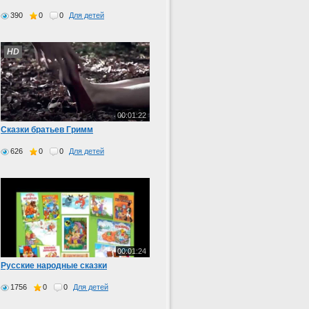
390
0
0
Для детей
HD
00:01:22
Сказки братьев Гримм
626
0
0
Для детей
00:01:24
Русские народные сказки
1756
0
0
Для детей