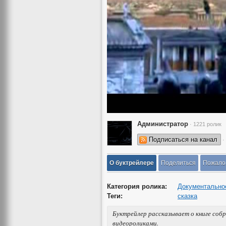
Администратор
· 1221 ролик
Подписаться на канал
·
О буктрейлере
Поделиться
Пожало
Категория ролика:
Документально
Теги:
сказка
Буктрейлер рассказывает о книге соб
видеороликами.