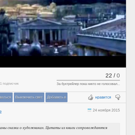
22
/
0
 1 подписчик
За буктрейлер пока никто не голосовал...
ваться
Выключить свет
Добавить в
нравится
24 ноября 2015
е
раны сказки о художниках. Цитаты из книги сопровождаются