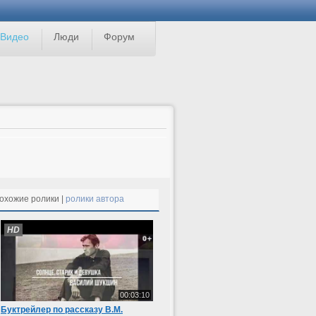
Видео
Люди
Форум
охожие ролики |
ролики автора
HD
00:03:10
Буктрейлер по рассказу В.М.