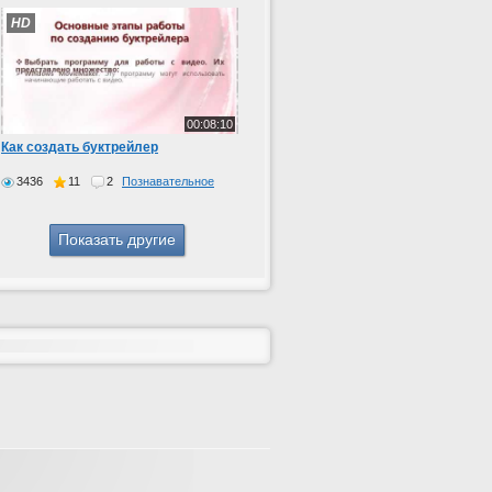
HD
00:08:10
Как создать буктрейлер
3436
11
2
Познавательное