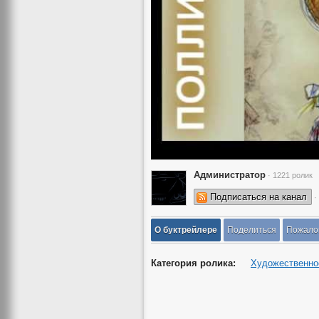
Администратор
· 1221 ролик
Подписаться на канал
·
О буктрейлере
Поделиться
Пожало
Категория ролика:
Художественно