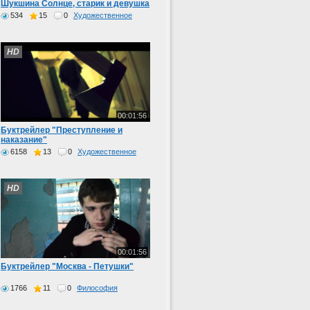
Шукшина Солнце, старик и девушка
534
15
0
Художественное
HD
00:01:56
Буктрейлер "Преступление и
наказание"
6158
13
0
Художественное
HD
00:01:56
Буктрейлер "Москва - Петушки"
1766
11
0
Философия