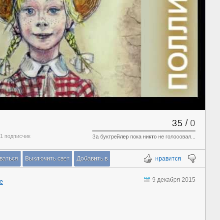
35
/
0
 1 подписчик
За буктрейлер пока никто не голосовал...
ваться
Выключить свет
Добавить в
нравится
9 декабря 2015
е