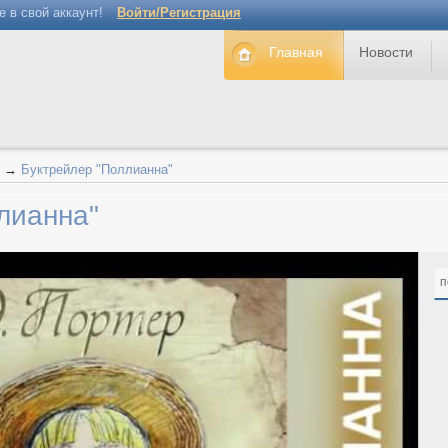
е в свой аккаунт!
Войти/Регистрация
Главная
Новости
→
Буктрейлер "Поллианна"
лианна"
п