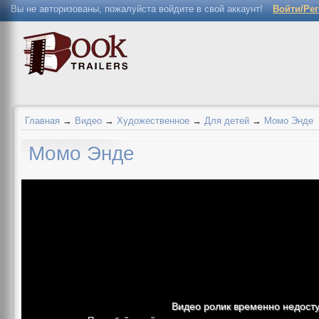
Вы не авторизованы, пожалуйста войдите в свой аккаунт!
Войти/Ре
Главная
→
Видео
→
Художественное
→
Для детей
→
Момо Энде
Момо Энде
Видео ролик временно недост