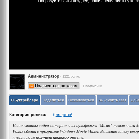
Попробуйте зайти позднее, наши специалисты уже р
Администратор
· 1221 ролик
Подписаться на канал
· 1 подписчик
О буктрейлере
Поделиться
Пожаловаться
Выключить свет
Доба
Категория ролика:
Для детей
Использованы видео материалы из мульфильма "Момо", текст книги М
Ролик сделан в программе Windows Movie Maker. Высылаю заявку втор
января, но не получила никакого ответа.