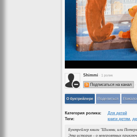
Shimmi
· 1 ролик
Подписаться на канал
·
О буктрейлере
Поделиться
Пожало
Категория ролика:
Для детей
Теги:
книги детям
,
де
Буктрейлер книги "Шимми, или Потеря
Эта история – о невероятных приключ