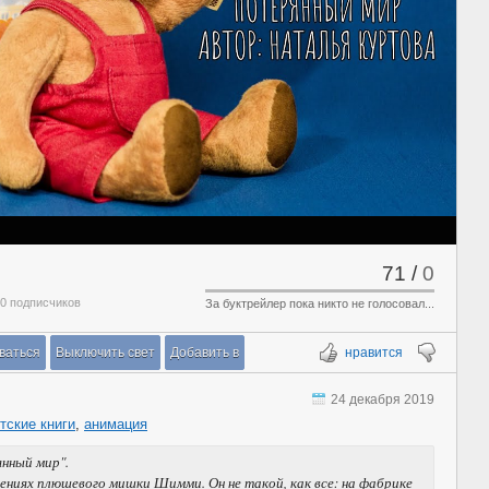
71
/
0
 0 подписчиков
За буктрейлер пока никто не голосовал...
ваться
Выключить свет
Добавить в
нравится
24 декабря 2019
тские книги
,
анимация
нный мир".
ениях плюшевого мишки Шимми. Он не такой, как все: на фабрике