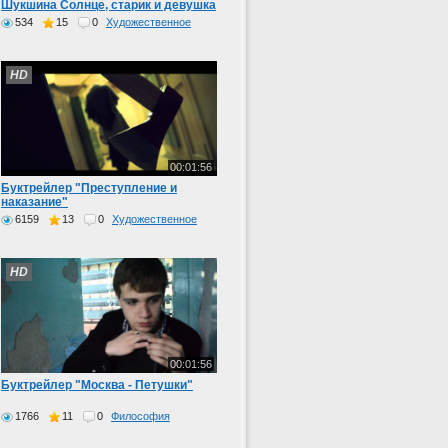
Шукшина Солнце, старик и девушка
534
15
0
Художественное
HD
00:01:56
Буктрейлер "Преступление и
наказание"
6159
13
0
Художественное
HD
00:01:56
Буктрейлер "Москва - Петушки"
1766
11
0
Философия