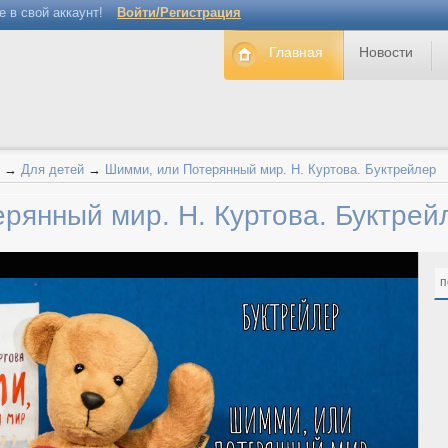
е в свой аккаунт!
Войти/Регистрация
Главная
Новости
→
Для детей
→
Шимми, или Потерянный мир. Н. Куртова. Буктрейлер
рянный мир. Н. Куртова. Буктре
п