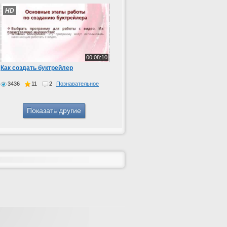
HD
00:08:10
Как создать буктрейлер
3436
11
2
Познавательное