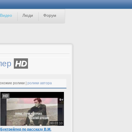
Видео
Люди
Форум
йлер
HD
охожие ролики |
ролики автора
HD
00:03:10
Буктрейлер по рассказу В.М.