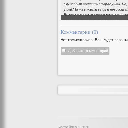
ему забыли пришить второе ушко. Но, 
ушей? Есть в жизни вещи и поважнее!
Вместе с главным героем маленький чи
«поважнее», учиться сопереживать, 
Эта книга – возможность поговорить с
переживаниях, которые сопровождают
Комментарии (
0
)
Нет комментариев. Ваш будет первым
Добавить комментарий
Буктрейлер © 2026