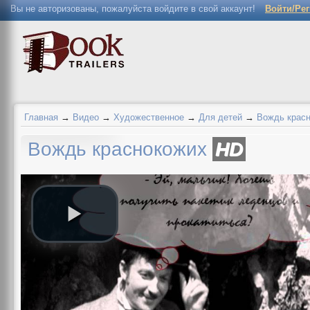
Вы не авторизованы, пожалуйста войдите в свой аккаунт!
Войти/Ре
Главная
→
Видео
→
Художественное
→
Для детей
→
Вождь крас
Вождь краснокожих
HD