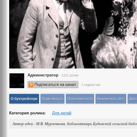
Администратор
· 1221 ролик
Подписаться на канал
· 1 подписчик
О буктрейлере
Поделиться
Пожаловаться
Выключить свет
Доба
Категория ролика:
Для детей
Автор идеи - М.В. Мурзенкова, библиотекарь Будовской сельской биб