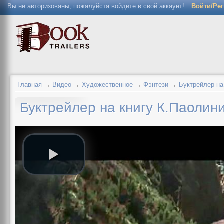
Вы не авторизованы, пожалуйста войдите в свой аккаунт!
Войти/Ре
Главная
→
Видео
→
Художественное
→
Фэнтези
→
Буктрейлер на
Буктрейлер на книгу К.Паолини