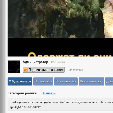
Администратор
· 1221 ролик
Подписаться на канал
· 1 подписчик
О буктрейлере
Поделиться
Пожаловаться
Выключить свет
Доба
Категория ролика:
Фэнтези
Видеоролик создан сотрудниками библиотеки-филиала № 13 Херсон
центра в библиотеке