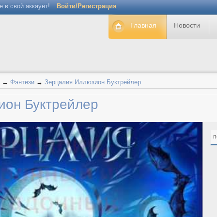
е в свой аккаунт!
Войти/Регистрация
Главная
Новости
→
Фэнтези
→
Зерцалия Иллюзион Буктрейлер
ион Буктрейлер
п