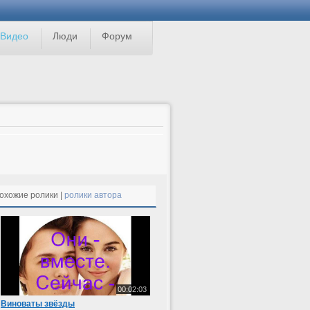
Видео
Люди
Форум
охожие ролики |
ролики автора
00:02:03
Виноваты звёзды