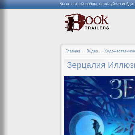
Вы не авторизованы, пожалуйста войдит
Главная
→
Видео
→
Художественное
Зерцалия Иллюз