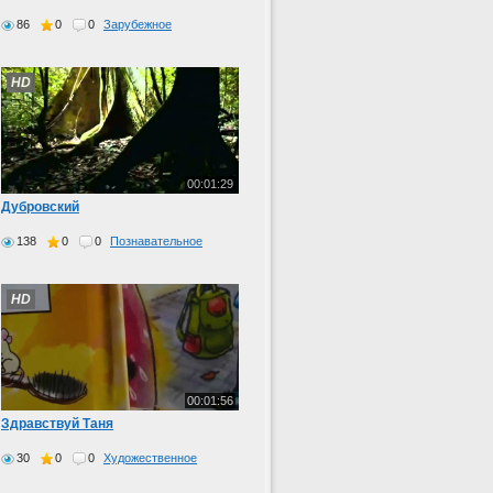
86
0
0
Зарубежное
HD
00:01:29
Дубровский
138
0
0
Познавательное
HD
00:01:56
Здравствуй Таня
30
0
0
Художественное