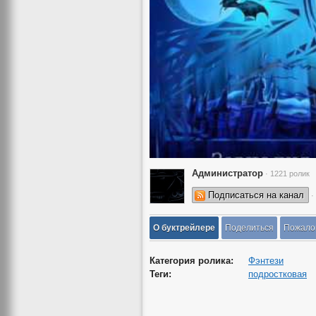
Администратор
· 1221 ролик
Подписаться на канал
·
О буктрейлере
Поделиться
Пожало
Категория ролика:
Фэнтези
Теги:
подростковая