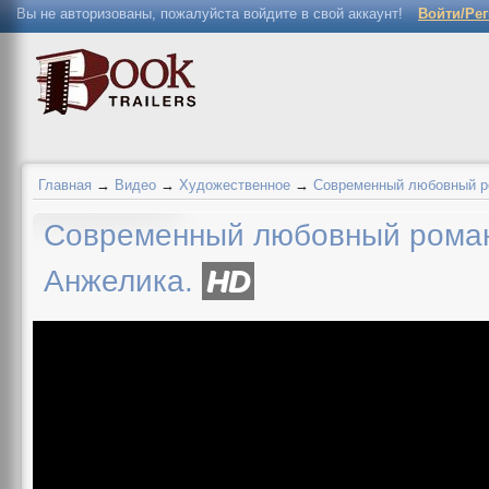
Вы не авторизованы, пожалуйста войдите в свой аккаунт!
Войти/Ре
Главная
→
Видео
→
Художественное
→
Современный любовный ро
Современный любовный роман.
Анжелика.
HD