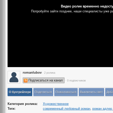
Видео ролик временно недост
Попробуйте зайти позднее, наши специалисты уже р
romanlubov
· 2 ролика
Подписаться на канал
· 0 подписчиков
О буктрейлере
Поделиться
Пожаловаться
Выключить свет
Доба
Категория ролика:
Художественное
Теги:
современный любовный роман
,
роман адлер 