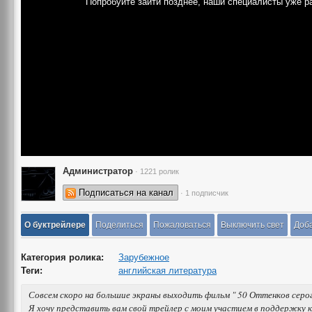
Попробуйте зайти позднее, наши специалисты уже р
Администратор
· 1221 ролик
Подписаться на канал
· 1 подписчик
О буктрейлере
Поделиться
Пожаловаться
Выключить свет
Доба
Категория ролика:
Зарубежное
Теги:
английская литература
Совсем скоро на большие экраны выходить фильм " 50 Оттенков серого 
Я хочу представить вам свой трейлер с моим участием в поддержку к