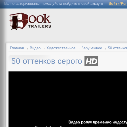
Вы не авторизованы, пожалуйста войдите в свой аккаунт!
Войти/Ре
Главная
→
Видео
→
Художественное
→
Зарубежное
→
50 оттенко
50 оттенков серого
HD
Видео ролик временно недост