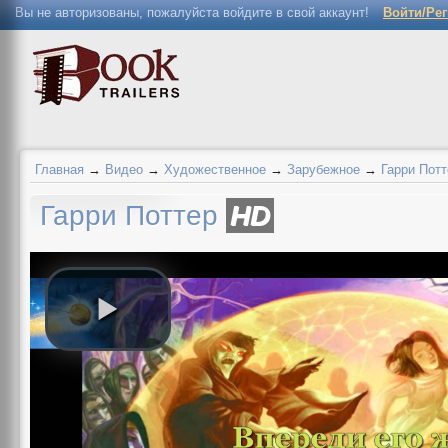
Вы не авторизованы, пожалуйста войдите в свой аккаунт!
Войти/Ре
Главная
→
Видео
→
Художественное
→
Зарубежное
→
Гарри Потт
Гарри Поттер
HD