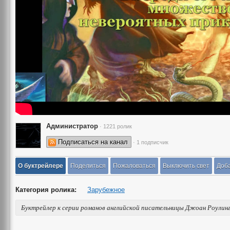
Администратор
· 1221 ролик
Подписаться на канал
· 1 подписчик
О буктрейлере
Поделиться
Пожаловаться
Выключить свет
Доба
Категория ролика:
Зарубежное
Буктрейлер к серии романов английской писательницы Джоан Роулинг