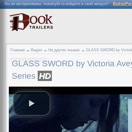
Вы не авторизованы, пожалуйста войдите в свой аккаунт!
Войти/Ре
Главная
→
Видео
→
На других языках
→
GLASS SWORD by Victoria A
GLASS SWORD by Victoria Aveyar
Series
HD