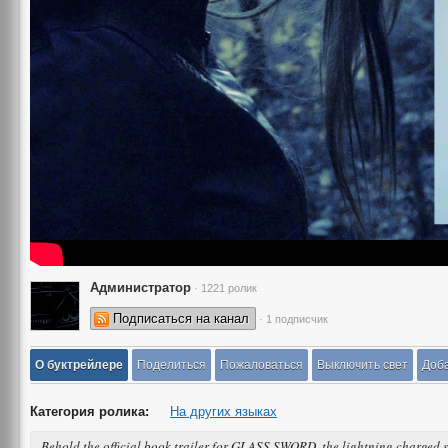
Администратор
· 1221 ролик
Подписаться на канал
· 1 подписчик
О буктрейлере
Поделиться
Пожаловаться
Выключить свет
Доба
Категория ролика:
На других языках
Behold the official book trailer for GLASS SWORD, the lightning charged 