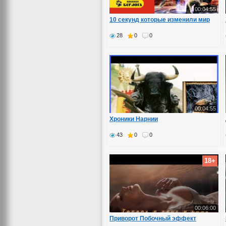
00:04:55
10 секунд которые изменили мир
28
0
0
00:04:55
Хроники Нарнии
43
0
0
18+
00:06:00
Приворот Побочный эффект