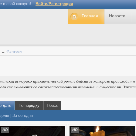
е в свой аккаунт!
Войти/Регистрация
Главная
Новости
→
Фэнтези
оминают историко-приключенческий роман, действие которого происходит в
рого сталкиваются со сверхъестественными явлениями и существами. Зачаст
о дате
По порядку
Поиск
еделю
|
За сегодня
HD
HD