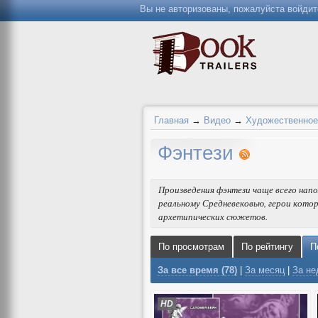
Вы не авторизованы, пожалуйста войдит
Главная
→
Видео
→
Художественное
Фэнтези
Произведения фэнтези чаще всего нап
реальному Средневековью, герои кото
архетипических сюжетов.
По просмотрам
По рейтингу
П
За все время (78)
|
За месяц
|
За н
HD