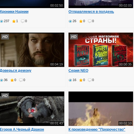
00:02:50
00:02:03
Хроники Нарнии
Отправляемся в полдень
237
1
0
26
0
0
HD
HD
00:04:19
00:00:35
Доверься демону
Серия NEO
36
0
0
16
0
0
HD
00:01:43
00:02:10
Егоров А.Черный Дракон
К произведению "Пророчество"