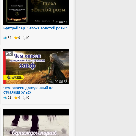
00:00:47
Буктрейлер. "Эпоха золотой розы"
34
0
0
HD
00:06:53
Чем опасен доведенный до
отчаяния эльф
31
0
0