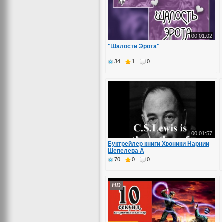
00:01:02
"Шалости Эрота"
34
1
0
00:01:57
Буктрейлер книги Хроники Нарнии
Шепелева А
70
0
0
HD