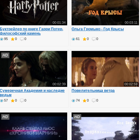
00:01:34
00:03:11
Буктрейлер по книге Гарри Потер,
Ольга Громыко - Год Крысы
философский камень
95
0
0
61
0
0
HD
00:02:39
00:02:59
Сумеречная Академия и наследие
Повелительница ветра
ведьм
57
0
0
74
0
0
HD
HD