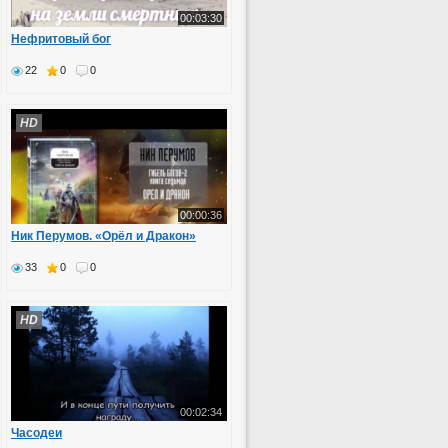
00:03:30
Нефритовый бог
22
0
0
HD
00:00:36
Ник Перумов. «Орёл и Дракон»
33
0
0
HD
00:02:34
Часодеи