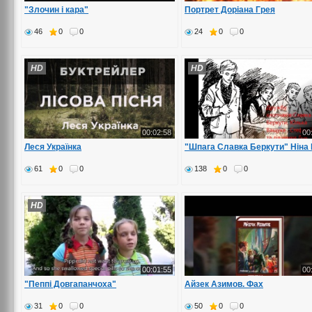
"Злочин і кара"
Портрет Доріана Грея
46
0
0
24
0
0
HD
HD
00:02:58
00
Леся Українка
"Шпага Славка Беркути" Ніна 
61
0
0
138
0
0
HD
00:01:55
00
"Пеппі Довгапанчоха"
Айзек Азимов. Фах
31
0
0
50
0
0