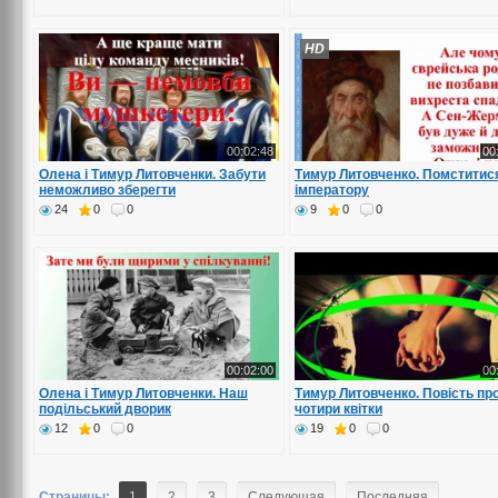
HD
00:02:48
00
Олена і Тимур Литовченки. Забути
Тимур Литовченко. Помститис
неможливо зберегти
імператору
24
0
0
9
0
0
00:02:00
00
Олена і Тимур Литовченки. Наш
Тимур Литовченко. Повість пр
подільський дворик
чотири квітки
12
0
0
19
0
0
Страницы:
1
2
3
Следующая
Последняя