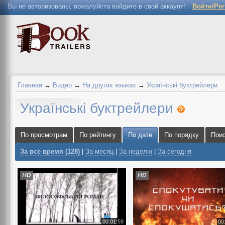
Вы не авторизованы, пожалуйста войдите в свой аккаунт!
Войти/Ре
Главная
→
Видео
→
На других языках
→
Українські буктрейлери
Українські буктрейлери
По просмотрам
По рейтингу
По дате
По порядку
Пои
За все время (128)
|
За месяц
|
За неделю
|
За сегодня
HD
HD
00:01:59
00