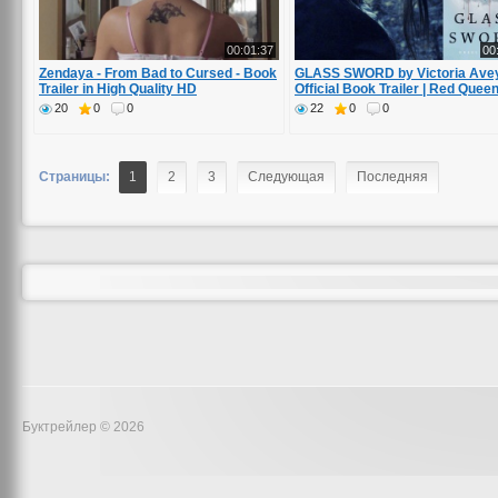
00:01:37
00
Zendaya - From Bad to Cursed - Book
GLASS SWORD by Victoria Avey
Trailer in High Quality HD
Official Book Trailer | Red Quee
Series
20
0
0
22
0
0
Страницы:
1
2
3
Следующая
Последняя
Буктрейлер © 2026