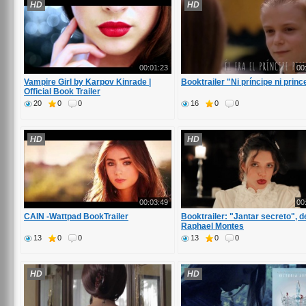
HD
HD
00:01:23
00
Vampire Girl by Karpov Kinrade |
Booktrailer "Ni príncipe ni prin
Official Book Trailer
20
0
0
16
0
0
HD
HD
00:03:49
00
CAIN -Wattpad BookTrailer
Booktrailer: "Jantar secreto", d
Raphael Montes
13
0
0
13
0
0
HD
HD