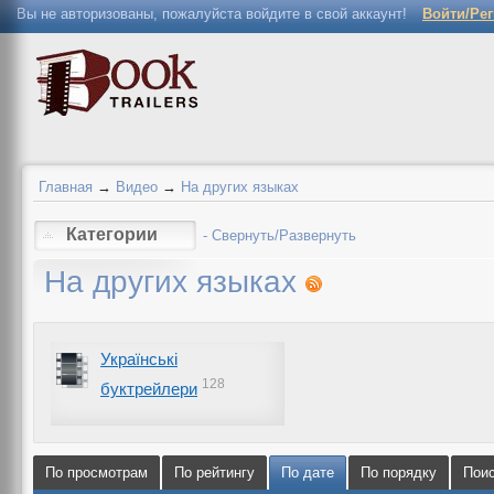
Вы не авторизованы, пожалуйста войдите в свой аккаунт!
Войти/Ре
Главная
→
Видео
→
На других языках
Категории
- Свернуть/Развернуть
На других языках
Українські
128
буктрейлери
По просмотрам
По рейтингу
По дате
По порядку
Пои