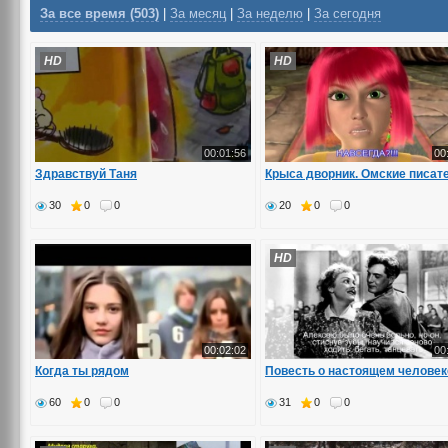
За все время (503)
|
За месяц
|
За неделю
|
За сегодня
HD
HD
00:01:56
00
Здравствуй Таня
Крыса дворник. Омские писат
30
0
0
20
0
0
HD
00:02:02
00
Когда ты рядом
Повесть о настоящем человек
60
0
0
31
0
0