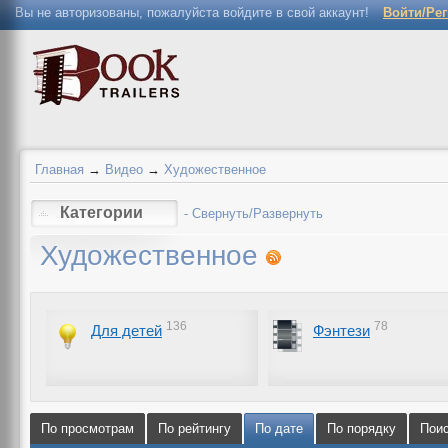
Вы не авторизованы, пожалуйста войдите в свой аккаунт!
Войти/Ре
Главная
→
Видео
→
Художественное
Категории
- Свернуть/Развернуть
Художественное
136
78
Для детей
Фэнтези
По просмотрам
По рейтингу
По дате
По порядку
Пои