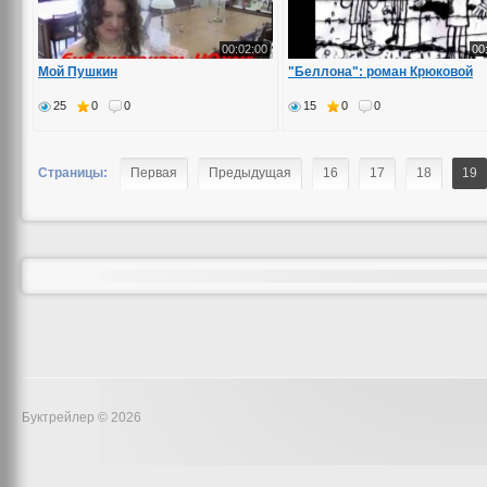
00:02:00
00
Мой Пушкин
"Беллона": роман Крюковой
25
0
0
15
0
0
Страницы:
Первая
Предыдущая
16
17
18
19
Буктрейлер © 2026