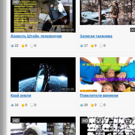
HD
HD
00:02:05
00
Даниэль Штайн, переводчик
Записки таежника
22
0
0
17
0
0
00:02:05
00
Край земли
Повелители времени
16
0
0
20
0
0
HD
HD