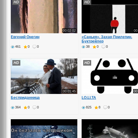
HD
HD
00:02:02
00
Евгений Онегин
«Санькя». Захар Прилепин.
Буктрейлер
461
0
0
38
0
0
HD
HD
00:01:45
00
Бесприданница
LO.LI.TA
364
0
0
825
8
0