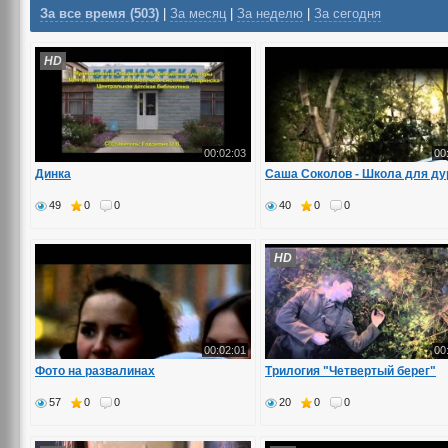
За все время (503)
|
За месяц
|
За неделю
|
За сегодня
HD
00:02:03
00
Динка
Саша Соколов - Школа для ду
49
0
0
40
0
0
HD
00:02:01
00
Фото на развалинах
Трилогия "Четвертый берег"
57
0
0
20
0
0