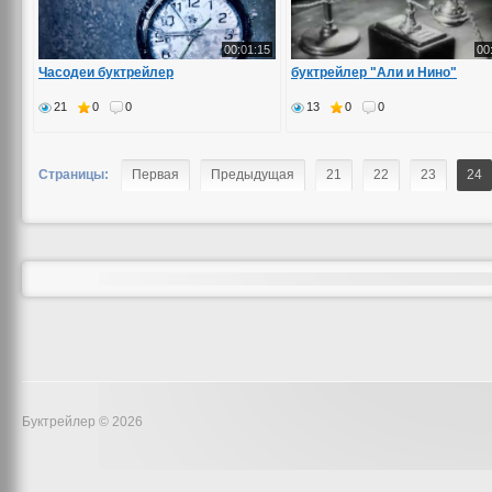
00:01:15
00
Часодеи буктрейлер
буктрейлер "Али и Нино"
21
0
0
13
0
0
Страницы:
Первая
Предыдущая
21
22
23
24
Буктрейлер © 2026