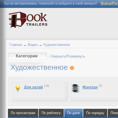
Вы не авторизованы, пожалуйста войдите в свой аккаунт!
Войти/Ре
Главная
→
Видео
→
Художественное
Категории
- Свернуть/Развернуть
Художественное
136
78
Для детей
Фэнтези
По просмотрам
По рейтингу
По дате
По порядку
Пои