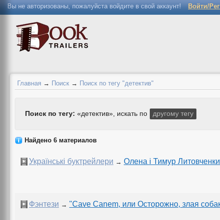
Вы не авторизованы, пожалуйста войдите в свой аккаунт!
Войти/Ре
Главная
→
Поиск
→
Поиск по тегу "детектив"
Поиск по тегу:
«детектив», искать по
другому тегу
Найдено 6 материалов
Українські буктрейлери
Олена і Тимур Литовченки
→
Фэнтези
"Cave Canem, или Осторожно, злая собак
→