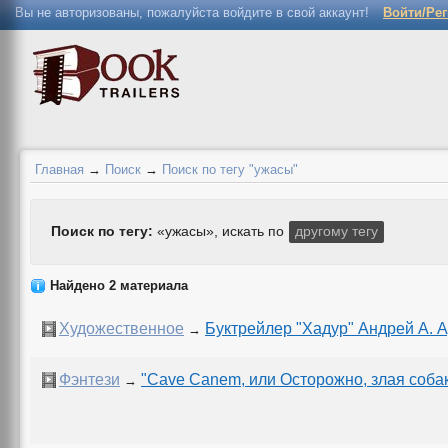
Вы не авторизованы, пожалуйста войдите в свой аккаунт!
Войти/Ре
Главная
→
Поиск
→
Поиск по тегу "ужасы"
Поиск по тегу:
«ужасы», искать по
другому тегу
Найдено 2 материала
Художественное
Буктрейлер "Хадур" Андрей А. 
→
Фэнтези
"Cave Canem, или Осторожно, злая собак
→