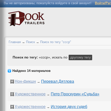
Вы не авторизованы, пожалуйста войдите в свой аккаунт!
Войти/Ре
Главная
→
Поиск
→
Поиск по тегу "ссср"
Поиск по тегу:
«ссср», искать по
другому тегу
Найдено 14 материалов
Нон-фикшн
Перевал Дятлова
→
Художественное
Петр Проскурин «Судьба»
→
Художественное
История двух судеб
→