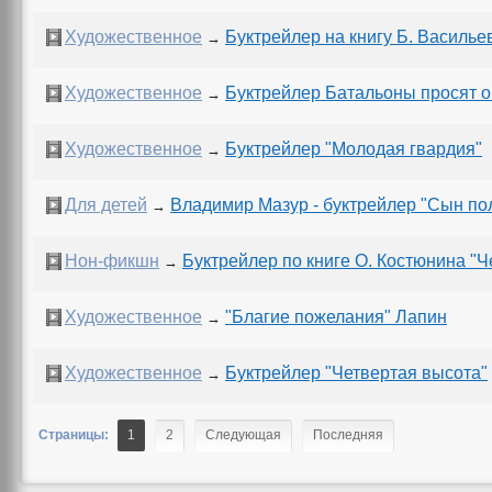
Художественное
Буктрейлер на книгу Б. Василье
→
Художественное
Буктрейлер Батальоны просят о
→
Художественное
Буктрейлер "Молодая гвардия"
→
Для детей
Владимир Мазур - буктрейлер "Сын по
→
Нон-фикшн
Буктрейлер по книге О. Костюнина "Ч
→
Художественное
"Благие пожелания" Лапин
→
Художественное
Буктрейлер "Четвертая высота"
→
Страницы:
1
2
Следующая
Последняя