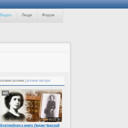
Видео
Люди
Форум
охожие ролики |
ролики автора
HD
00:02:30
Буктрейлер к книге Лидии Чарской