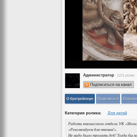
Администратор
· 1221 ролик
Подписаться на канал
·
О буктрейлере
Поделиться
Пожало
Категория ролика:
Для детей
Работа юношеского отдела УК «Могиле
«Рекомендуем для чтения!».
Не надо было трогать дуб! Тогда бы ни