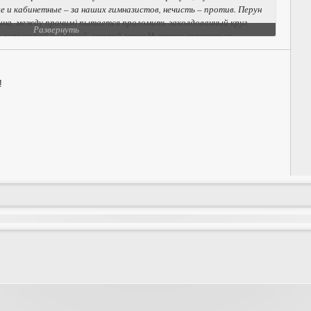
е и кабинетные – за наших гимназистов, нечисть – против. Перун
на, между прочим) пытается проломить заколдованный круг,
Развернуть
 ворованной колбасой, второй закон Ньютона временно не
!