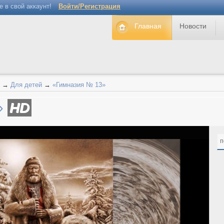
е в свой аккаунт!
Войти/Регистрация
Главная
Новости
→
Для детей
→
«Гимназия № 13»
»
HD
п