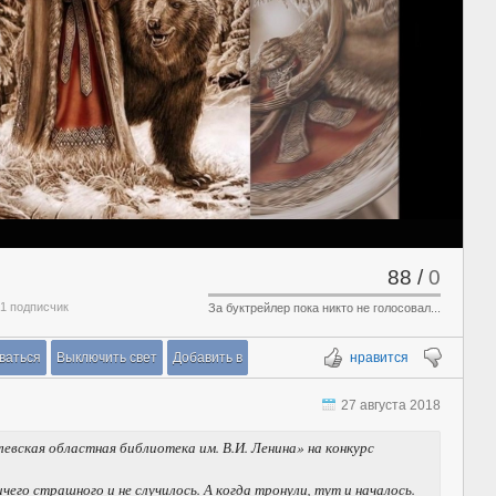
88
/
0
 1 подписчик
За буктрейлер пока никто не голосовал...
ваться
Выключить свет
Добавить в
нравится
27 августа 2018
вская областная библиотека им. В.И. Ленина» на конкурс
чего страшного и не случилось. А когда тронули, тут и началось.