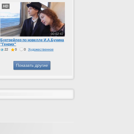
HD
00:02:47
Буктрейлер по новелле И.А.Бунина
"Генрих"
22
0
0
Художественное