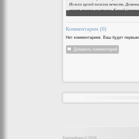
Из всех щелей полезла нечисть. Домовы
мечет молнии на крыше, Кощей (женщи
говорящий кот подкармливает русалку
работает…
Комментарии (
0
)
Нет комментариев. Ваш будет первым
Добавить комментарий
Буктрейлер © 2026