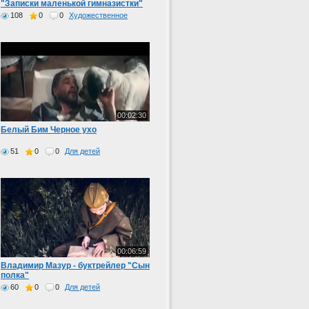
"Записки маленькой гимназистки"
108
0
0
Художественное
00:02:30
Белый Бим Черное ухо
51
0
0
Для детей
00:06:59
Владимир Мазур - буктрейлер "Сын
полка"
60
0
0
Для детей