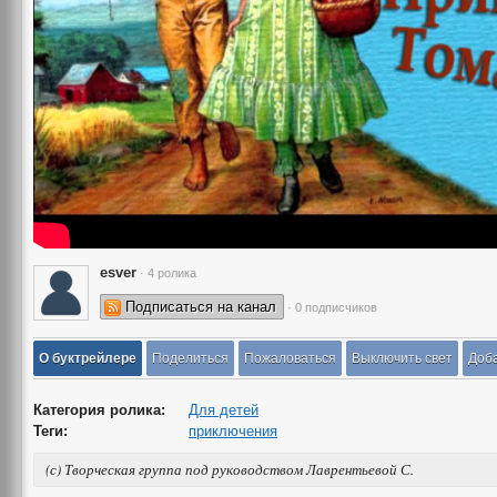
esver
· 4 ролика
Подписаться на канал
· 0 подписчиков
О буктрейлере
Поделиться
Пожаловаться
Выключить свет
Доба
Категория ролика:
Для детей
Теги:
приключения
(с) Творческая группа под руководством Лаврентьевой С.