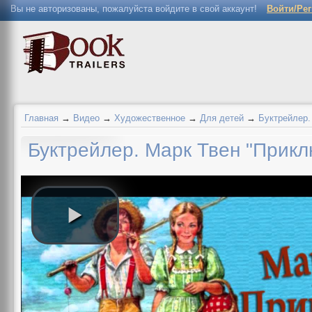
Вы не авторизованы, пожалуйста войдите в свой аккаунт!
Войти/Ре
Главная
→
Видео
→
Художественное
→
Для детей
→
Буктрейлер.
Буктрейлер. Марк Твен "Прик