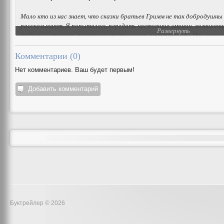
Мало кто из нас знает, что сказки братьев Гримм не так добродушны
рассказывают. Я попыталась передать настоящие эмоции, возникающ
Развернуть
тайной и страхом, жестокие, мистические, шокирующие... Они запоми
"Красная шапочка", "Белоснежка", "Гензель и Гретель" - лишь малая ч
Комментарии (
0
)
Нет комментариев. Ваш будет первым!
Добавить комментарий
Буктрейлер © 2026