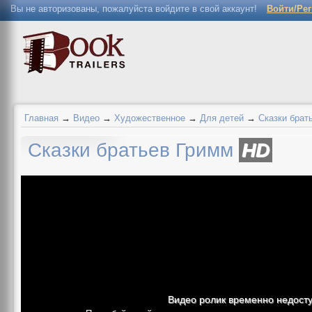
Вы не авторизованы, пожалуйста войдите в свой аккаунт!
Войти/Ре
Главная
→
Видео
→
Художественное
→
Для детей
→
Сказки брат
Сказки братьев Гримм
HD
Видео ролик временно недост