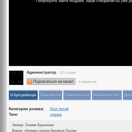
Попробуйте зайти позднее, наши специалисты уже р
Администратор
· 1221 ролик
Подписаться на канал
· 1 подписчик
О буктрейлере
Поделиться
Пожаловаться
Выключить свет
Доба
Категория ролика:
Для детей
Теги:
сказка
Автор: Ульяна Бурыкина
Книга: сборник сказок братьев Гримм