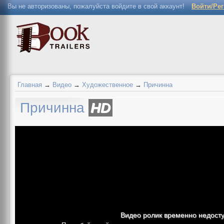
Вы не авторизованы, пожалуйста войдите в свой аккаунт!
Войти/Ре
Главная
→
Видео
→
Художественное
→
Причинна
Причинна
HD
Видео ролик временно недост