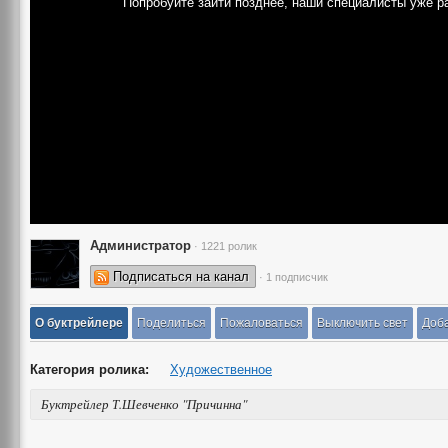
Попробуйте зайти позднее, наши специалисты уже р
Администратор
· 1221 ролик
Подписаться на канал
· 1 подписчик
О буктрейлере
Поделиться
Пожаловаться
Выключить свет
Доба
Категория ролика:
Художественное
Буктрейлер Т.Шевченко "Причинна"