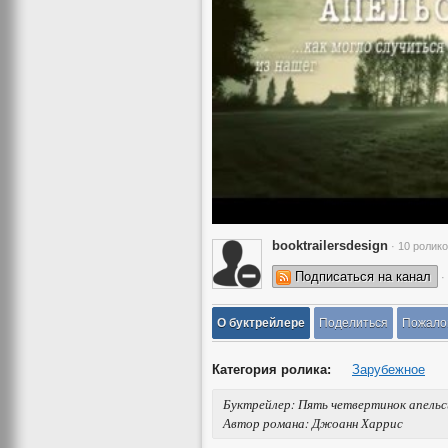
booktrailersdesign
· 10 ролик
Подписаться на канал
·
О буктрейлере
Поделиться
Пожало
Категория ролика:
Зарубежное
Буктрейлер: Пять четвертинок апельс
Автор романа: Джоанн Харрис