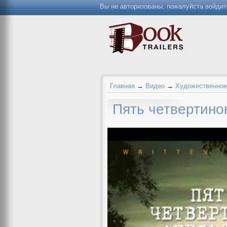
Вы не авторизованы, пожалуйста войдит
Главная
→
Видео
→
Художественное
Пять четвертино