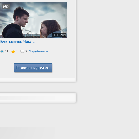
HD
00:02:09
Буктрейлер Числа
41
0
0
Зарубежное