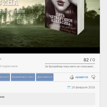
ов
82
/
0
 0 подписчиков
За буктрейлер пока никто не голосовал...
ваться
Выключить свет
Добавить в
нравится
18 февраля 2016
ина