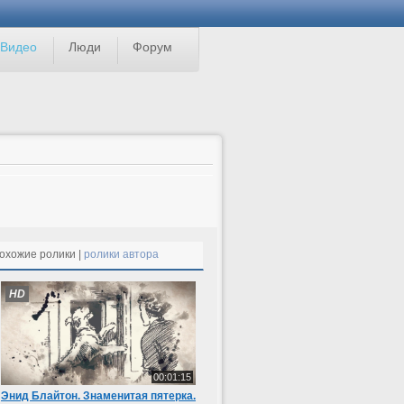
Видео
Люди
Форум
охожие ролики |
ролики автора
HD
00:01:15
Энид Блайтон. Знаменитая пятерка.