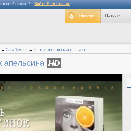
е в свой аккаунт!
Войти/Регистрация
Главная
Новости
→
Зарубежное
→
Пять четвертинок апельсина
к апельсина
HD
п