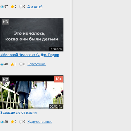
57
0
0
Для детей
HD
00:00:36
«Меловой Человек» С. Дж. Тюдор
40
0
0
Зарубежное
18+
HD
00:02:41
Зависимые от жизни
29
0
0
Художественное