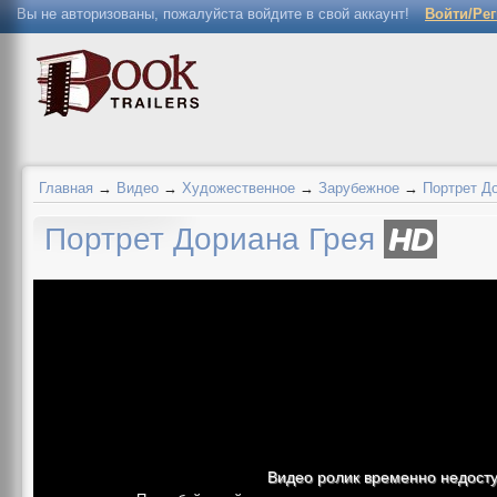
Вы не авторизованы, пожалуйста войдите в свой аккаунт!
Войти/Ре
Главная
→
Видео
→
Художественное
→
Зарубежное
→
Портрет Д
Портрет Дориана Грея
HD
Видео ролик временно недост