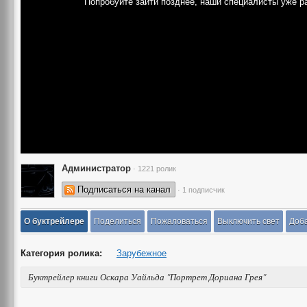
Попробуйте зайти позднее, наши специалисты уже р
Администратор
· 1221 ролик
Подписаться на канал
· 1 подписчик
О буктрейлере
Поделиться
Пожаловаться
Выключить свет
Доба
Категория ролика:
Зарубежное
Буктрейлер книги Оскара Уайльда "Портрет Дориана Грея"