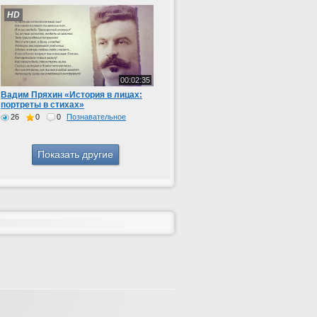
HD
00:02:35
Вадим Пряхин «История в лицах:
портреты в стихах»
26
0
0
Познавательное