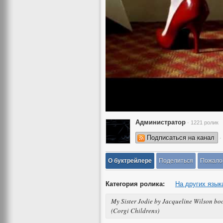
Администратор
· 1221 ролик
Подписаться на канал
·
О буктрейлере
Поделиться
Пожало
Категория ролика:
На других язык
My Sister Jodie by Jacqueline Wilson boo
(Corgi Childrens)