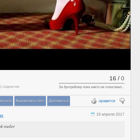
16
/
0
 1 подписчик
За буктрейлер пока никто не голосовал...
ваться
Выключить свет
Добавить в
нравится
19 апреля 2017
ах
k trailer