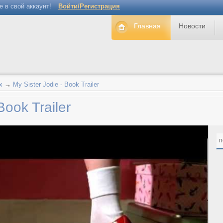
е в свой аккаунт!
Войти/Регистрация
Главная
Новости
х
→
My Sister Jodie - Book Trailer
Book Trailer
п