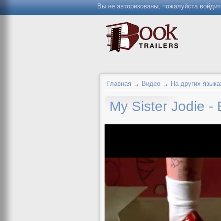
Вы не авторизованы, пожалуйста войдит
Главная
→
Видео
→
На других языка
My Sister Jodie - 