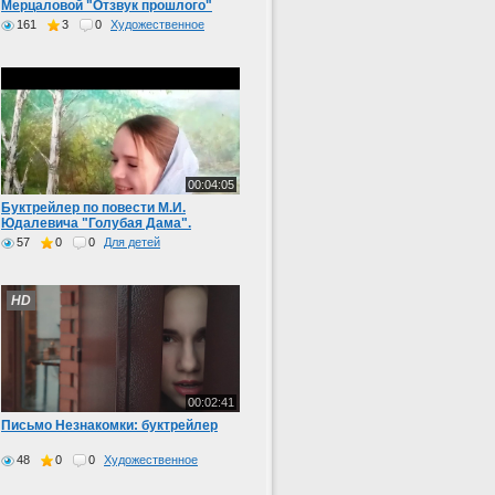
Мерцаловой "Отзвук прошлого"
161
3
0
Художественное
00:04:05
Буктрейлер по повести М.И.
Юдалевича "Голубая Дама".
57
0
0
Для детей
HD
00:02:41
Письмо Незнакомки: буктрейлер
48
0
0
Художественное